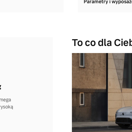
Parametry i wyposaż
To co dla Cie
g
 mega
wysoką