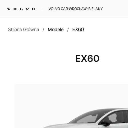
VOLVO CAR WROCŁAW-BIELANY
Strona Główna
/
Modele
/
EX60
EX60