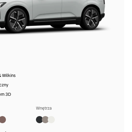
 Wilkins
czny
iem 3D
Wnętrza