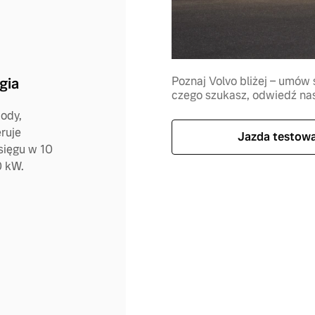
Poznaj Volvo bliżej – umów s
gia
czego szukasz, odwiedź nasz
Body,
ruje
Jazda testow
sięgu w 10
0 kW.