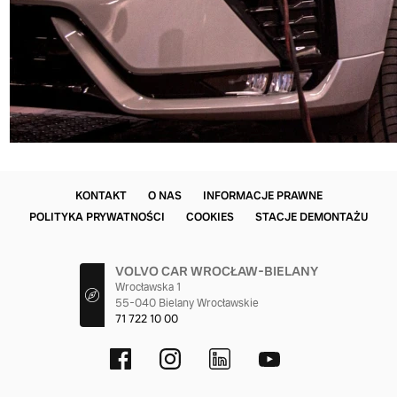
KONTAKT
O NAS
INFORMACJE PRAWNE
POLITYKA PRYWATNOŚCI
COOKIES
STACJE DEMONTAŻU
VOLVO CAR WROCŁAW-BIELANY
Wrocławska 1
55-040 Bielany Wrocławskie
71 722 10 00