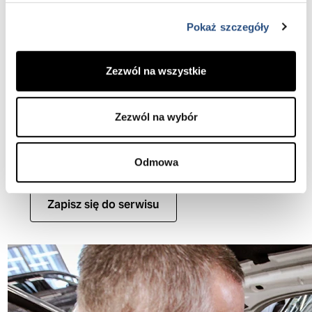
Zapewni Ci to najlepsze działanie systemów
samochodu oraz utrzymanie wartości auta
Pokaż szczegóły
na najwyższym możliwym poziomie. Volvo Cars
App - aplikacja pomocna w poważnych
sytuacjach oraz w zarządzaniu samochodem
Zezwól na wszystkie
i umawianiu się do serwisu - przedłużenie tej
usługi dostaniesz w prezencie wykonując
przegląd w Autoryzowanym Serwisie Volvo.
Zezwól na wybór
Dowiedz się więcej
Odmowa
Zapisz się do serwisu