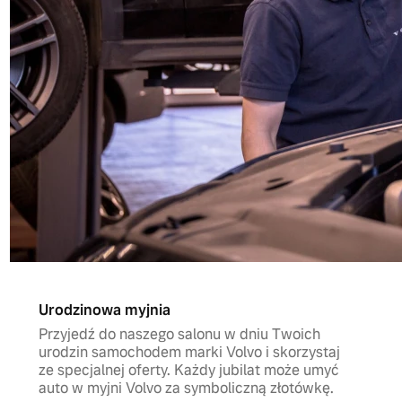
Urodzinowa myjnia
Przyjedź do naszego salonu w dniu Twoich
urodzin samochodem marki Volvo i skorzystaj
ze specjalnej oferty. Każdy jubilat może umyć
auto w myjni Volvo za symboliczną złotówkę.