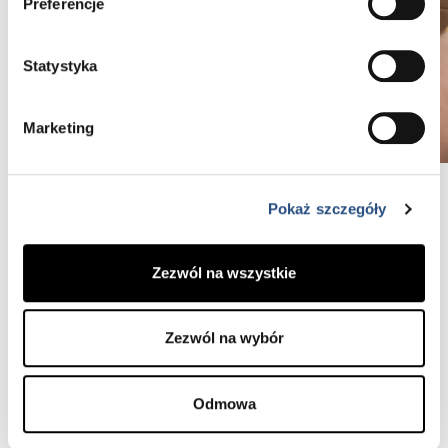
Preferencje
Statystyka
Marketing
Pokaż szczegóły
Koszt wymiany rozrządu w XC60 I generacji
to 2000 zł brutto
Koszt obejmuje wymianę paska rozrządu wraz
Zezwól na wszystkie
z:
napinaczem paska rozrządu, rolką prowadzącą
paska rozrządu, paskiem osprzętu, rolką
Zezwól na wybór
prowadzącą paska osprzętu,
napinaczem paska osprzętu, usługą serwisową,
Podczas wizyty w naszym serwisie
Odmowa
zweryfikujemy również stan pompy wody – w
razie potrzeby ona również zostanie wymieniona.