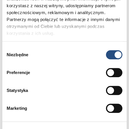
korzystasz z naszej witryny, udostępniamy partnerom
społecznościowym, reklamowym i analitycznym.
Partnerzy mogą połączyć te informacje z innymi danymi
otrzymanymi od Ciebie lub uzyskanymi podczas
korzystania z ich usług.
Wybór
Niezbędne
zgody
Preferencje
Oferta specjalna Volvo Selekt
- samochody używane
Statystyka
Dla samochodów używanych zakupionych
w niedzielę oferujemy dodatkowy rok
gwarancji producenta w prezencie.
Marketing
Zapisz się na wydarzenie