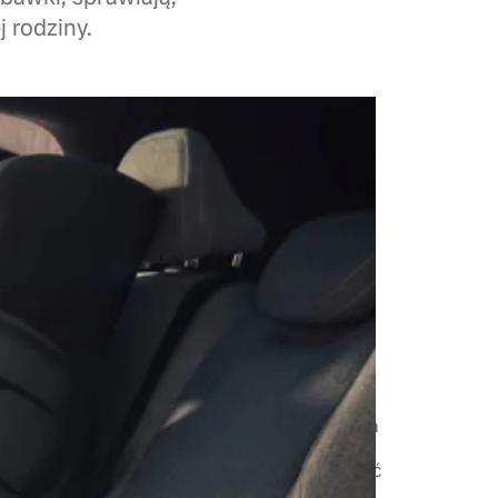
 rodziny.
ęce są zaprojektowane tak, aby rosły razem
i - od pierwszych wspólnych tras aż po
ne nowych odkryć. Dla młodszych dzieci liczy
zeństwo i komfort, a dla starszych - ergonomia
ozwala z ciekawością patrzeć na świat
żnie od wieku, każda podróż powinna zaczynać
ieczeństwa.