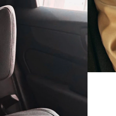
nie siedziska Volvo
zieci o wzroście 105–150 cm, zapewniając
pasa bezpieczeństwa i optymalną ochronę
dem do kierunku jazdy. Konstrukcja fotelika
i przetestowana zderzeniowo bezpośrednio
odowym, aby skutecznie chronić dziecko
 na drodze. Regulowany zagłówek oraz
ększają komfort i stabilność, wspierając
ka na każdym etapie wzrostu.