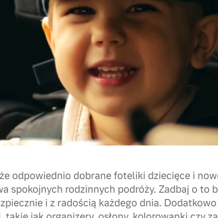
że odpowiednio dobrane foteliki dziecięce i no
a spokojnych rodzinnych podróży. Zadbaj o to b
zpiecznie i z radością każdego dnia. Dodatkowo
i, takie jak organizery, osłony, kolorowanki czy z