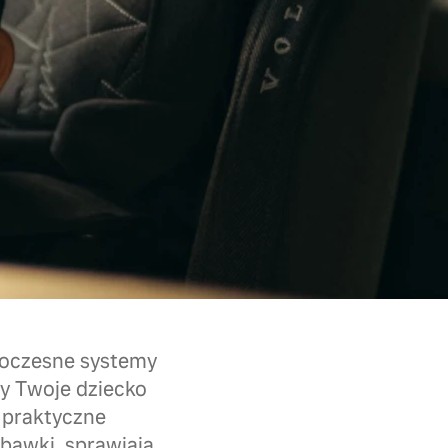
woczesne systemy
y Twoje dziecko
 praktyczne
abawki, sprawiają,