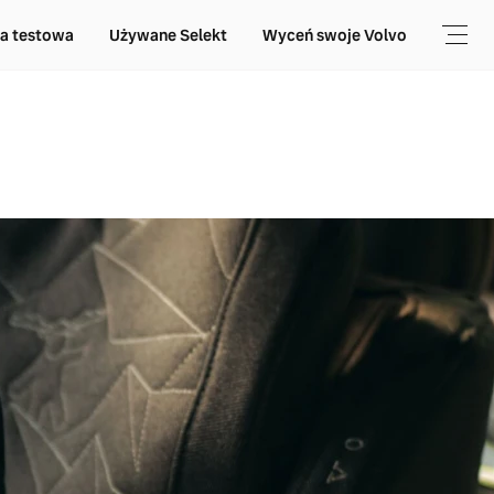
a testowa
Używane Selekt
Wyceń swoje Volvo