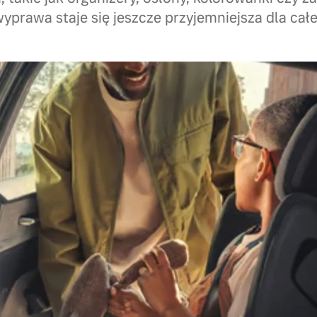
prawa staje się jeszcze przyjemniejsza dla całej
Nasze foteliki dzieci
z małymi podróżnikam
rodzinne wyprawy peł
się otulające bezpiec
oraz ochrona, która p
za oknem. Bo niezale
się od poczucia bezp