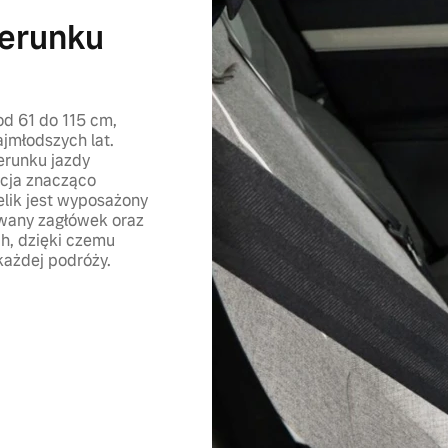
ierunku
od 61 do 115 cm,
jmłodszych lat.
erunku jazdy
ycja znacząco
lik jest wyposażony
wany zagłówek oraz
h, dzięki czemu
każdej podróży.