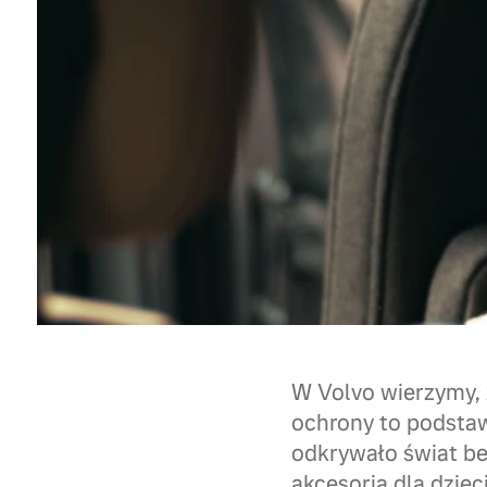
W Volvo wierzymy, 
ochrony to podstaw
odkrywało świat be
akcesoria dla dziec