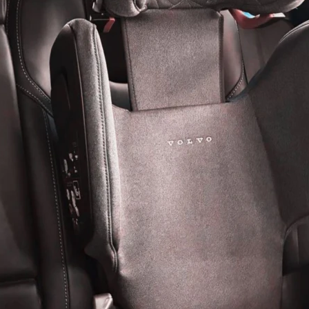
Podwyższe
Zaprojektowane dla d
prawidłowe ułożenie 
podczas podróży przo
została opracowana 
w środowisku samoch
w różnych sytuacjach
mocowanie ISOFIX zwi
bezpieczeństwo dziec