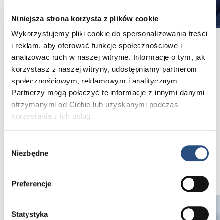
Niniejsza strona korzysta z plików cookie
Wykorzystujemy pliki cookie do spersonalizowania treści
i reklam, aby oferować funkcje społecznościowe i
analizować ruch w naszej witrynie. Informacje o tym, jak
Jeszcze więcej spokoju
korzystasz z naszej witryny, udostępniamy partnerom
Jeśli pozwolisz autoryzowanemu dealerowi Volvo
społecznościowym, reklamowym i analitycznym.
zadbać o Twój samochód, będziesz mógł skorzystać
Partnerzy mogą połączyć te informacje z innymi danymi
z naszej dożywotniej gwarancji na części. Zatem,
zlecając naprawy swojego Volvo naszym technikom,
otrzymanymi od Ciebie lub uzyskanymi podczas
stosującym oryginalne części Volvo, zyskujesz
korzystania z ich usług.
jeszcze więcej spokoju – bez względu na to, ile
kilometrów nim przejechałeś.
Wybór
Niezbędne
zgody
Warunki gwarancji
Preferencje
Statystyka