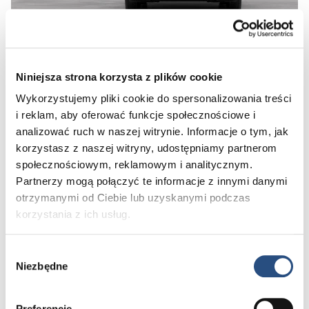
Niniejsza strona korzysta z plików cookie
Preferowana data:
Wykorzystujemy pliki cookie do spersonalizowania treści
i reklam, aby oferować funkcje społecznościowe i
analizować ruch w naszej witrynie. Informacje o tym, jak
Przed 15:00
Po 15:00
korzystasz z naszej witryny, udostępniamy partnerom
Skontaktujemy się z Tobą w ciągu 12 h w celu ustalenia konkretnego
społecznościowym, reklamowym i analitycznym.
terminu jazdy próbnej
Partnerzy mogą połączyć te informacje z innymi danymi
otrzymanymi od Ciebie lub uzyskanymi podczas
Dane kontaktowe:
korzystania z ich usług.
Imię*
Wybór
Niezbędne
zgody
Nazwisko*
Numer telefonu*
Preferencje